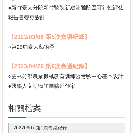
園
規
●新竹臺大分院新竹醫院新建湳雅院區可行性評估
劃
報告書變更設計
小
組
委
【2023/03/08 第5次會議紀錄】
員
會
○第28屆臺大藝術季
會
議
【2023/04/26 第6次會議紀錄】
記
錄
○雲林分部農業機械教育訓練暨考驗中心基本設計
●醫學人文博物館圍牆延伸案
法
規
與
規
相關檔案
劃
資
訊
20220907 第1次會議紀錄