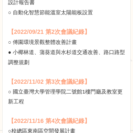
展
設計報告書
規
○ 自動化智慧節能溫室太陽能板設置
劃
委
員
【2022/09/21 第2次會議紀錄】
會
相
○ 傅園環境景觀整體改善計畫
關
● 小椰林道、蒲葵道與水杉道交通改善、路口路型
連
結
調整規劃
網
站
導
【2022/11/02 第3次會議紀錄】
覽
○ 國立臺灣大學管理學院二號館1樓門廳及教室更
關
新工程
於
小
組
【2022/11/16 第4次會議紀錄】
校
○校總區東南區空間發展計畫