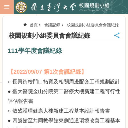
跳到主要內容區塊
進
階
首頁
會議記錄
校園規劃小組委員會會議紀錄
搜
尋
校園規劃小組委員會會議紀錄
回
首
111學年度會議紀錄
頁
臺
大
【2022/09/07 第1次會議紀錄
】
首
頁
○ 長興街校門口拓寬及相關周邊配套工程規劃設計
校
● 臺大醫院金山分院第二醫療大樓新建工程可行性
務
會
評估報告書
議
○ 敏盛護理健康大樓新建工程基本設計報告書
校
務
● 四號館至共同教學館東側通道環境改善工程基本
發