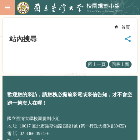
跳到主要內容區塊
進
階
首頁
搜
尋
站內搜尋
回
首
頁
回上一頁
回最上面
臺
大
首
頁
校
歡迎您的來訪，請您務必提前來電或來信告知，才不會空
務
跑一趟沒人在喔！
會
議
國立臺灣大學校園規劃小組
校
地 址 10617 臺北市羅斯福路四段1號 (第一行政大樓3樓304室)
務
電 話 02-3366-3974~6
發