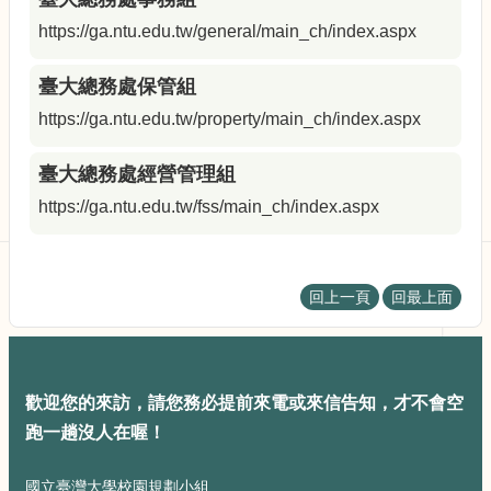
展
規
https://ga.ntu.edu.tw/general/main_ch/index.aspx
劃
委
臺大總務處保管組
員
https://ga.ntu.edu.tw/property/main_ch/index.aspx
會
相
關
臺大總務處經營管理組
連
https://ga.ntu.edu.tw/fss/main_ch/index.aspx
結
網
站
導
回上一頁
回最上面
覽
關
於
歡迎您的來訪，請您務必提前來電或來信告知，才不會空
小
組
跑一趟沒人在喔！
校
國立臺灣大學校園規劃小組