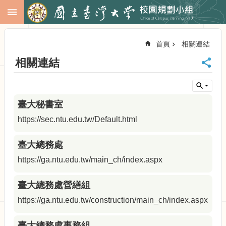
跳到主要內容區塊
進
階
首頁
相關連結
搜
尋
相關連結
回
首
頁
臺大秘書室
臺
大
https://sec.ntu.edu.tw/Default.html
首
頁
臺大總務處
校
https://ga.ntu.edu.tw/main_ch/index.aspx
務
會
議
臺大總務處營繕組
校
https://ga.ntu.edu.tw/construction/main_ch/index.aspx
務
發
臺大總務處事務組