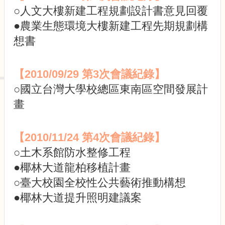
展
○人文大樓新建工程規劃設計書意見回覆
規
劃
●農業生態環境大樓新建工程先期規劃構
委
想書
員
會
相
【2010/09/29 第3次會議紀錄】
關
○國立台灣大學校總區東南區空間發展計
連
結
畫
網
站
導
【2010/11/24 第4次會議紀錄】
覽
○土木系館防水整修工程
關
●椰林大道龍柏移植計畫
於
○臺大校園全校性公共藝術推動構想
小
●椰林大道提升照明建議案
組
校