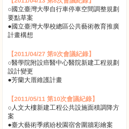
【2011/04/13 第8次會議紀錄】
校
園
○國立臺灣大學自行車停車空間調整規劃
規
要點草案
劃
●國立臺灣大學校總區公共藝術教育推廣
報
告
計畫構想
書
生
【2011/04/27 第9次會議紀錄】
物
多
○醫學院附設癌醫中心醫院新建工程規劃
樣
設計變更
性
●芳蘭大厝維護計畫
校
園
風
【2011/05/11 第10次會議紀錄】
貌
○人文大樓新建工程公共設施面積調降方
公
案
共
●臺大藝術季繽紛校園宿舍圍牆彩繪案
藝