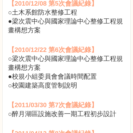
園
【2010/12/08 第5次會議紀錄】
規
○土木系館防水整修工程
劃
小
●梁次震中心與國家理論中心整修工程規
組
畫構想方案
委
員
會
【2010/12/22 第6次會議紀錄】
會
○梁次震中心與國家理論中心整修工程規
議
畫構想方案
記
錄
●校規小組委員會會議時間配置
○校園建築高度管制說明
法
規
與
【2011/03/30 第7次會議紀錄】
規
劃
○醉月湖區設施改善一期工程初步設計
資
訊