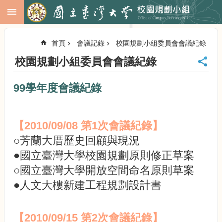
跳到主要內容區塊
進
階
首頁
會議記錄
校園規劃小組委員會會議紀錄
搜
尋
校園規劃小組委員會會議紀錄
回
首
99學年度會議紀錄
頁
臺
大
【2010/09/08 第1次會議紀錄】
首
頁
○芳蘭大厝歷史回顧與現況
校
●國立臺灣大學校園規劃原則修正草案
務
○國立臺灣大學開放空間命名原則草案
會
議
●人文大樓新建工程規劃設計書
校
務
發
【2010/09/15 第2次會議紀錄】