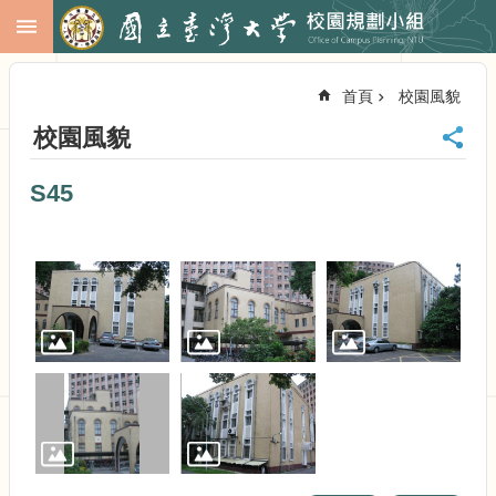
跳到主要內容區塊
進
階
首頁
校園風貌
搜
尋
校園風貌
回
首
S45
頁
臺
大
首
頁
校
務
會
議
校
務
發