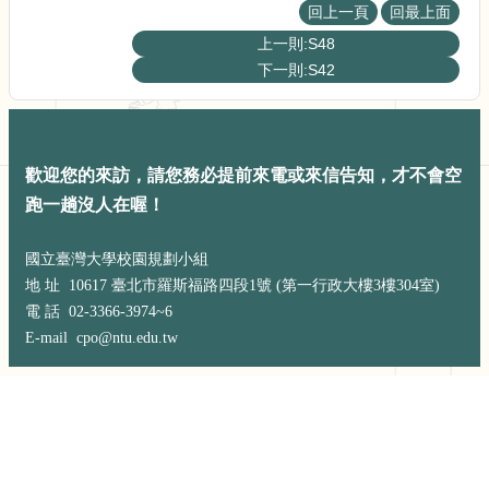
展
回上一頁
回最上面
規
上一則:S48
劃
下一則:S42
委
員
會
相
關
歡迎您的來訪，請您務必提前來電或來信告知，才不會空
連
跑一趟沒人在喔！
結
網
國立臺灣大學校園規劃小組
站
地 址 10617 臺北市羅斯福路四段1號 (第一行政大樓3樓304室)
導
電 話 02-3366-3974~6
覽
E-mail cpo@ntu.edu.tw
關
於
小
組
校