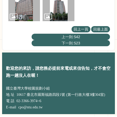
展
規
劃
委
員
會
回上一頁
回最上面
相
上一則:S42
關
下一則:S23
連
結
網
站
歡迎您的來訪，請您務必提前來電或來信告知，才不會空
導
跑一趟沒人在喔！
覽
關
國立臺灣大學校園規劃小組
於
地 址 10617 臺北市羅斯福路四段1號 (第一行政大樓3樓304室)
小
電 話 02-3366-3974~6
組
E-mail cpo@ntu.edu.tw
校