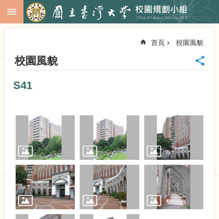
跳到主要內容區塊
進
階
首頁
校園風貌
搜
尋
校園風貌
回
首
S41
頁
臺
大
首
頁
校
務
會
議
校
務
發