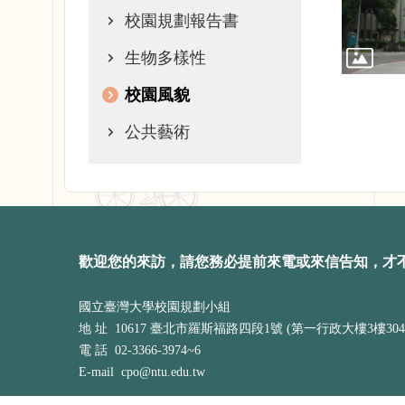
校園規劃報告書
生物多樣性
校園風貌
公共藝術
歡迎您的來訪，請您務必提前來電或來信告知，才
國立臺灣大學校園規劃小組
地 址 10617 臺北市羅斯福路四段1號 (第一行政大樓3樓304
電 話 02-3366-3974~6
E-mail cpo@ntu.edu.tw