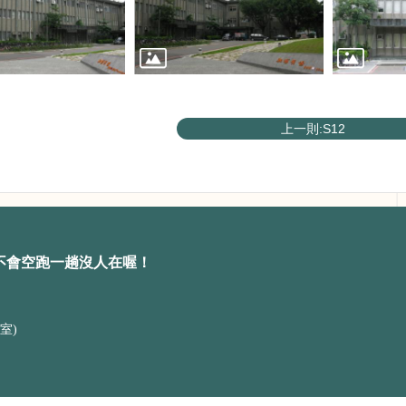
上一則:S12
不會空跑一趟沒人在喔！
室)