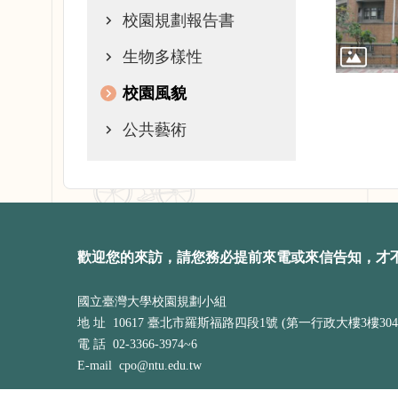
校園規劃報告書
生物多樣性
校園風貌
公共藝術
歡迎您的來訪，請您務必提前來電或來信告知，才
國立臺灣大學校園規劃小組
地 址 10617 臺北市羅斯福路四段1號 (第一行政大樓3樓304
電 話 02-3366-3974~6
E-mail cpo@ntu.edu.tw