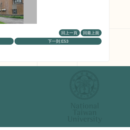
回上一頁
回最上面
下一則:E53