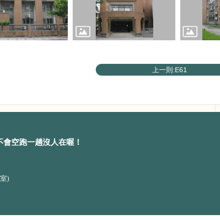
上一則:E61
不會空跑一趟沒人在喔！
室)