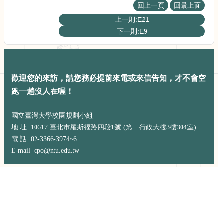
展
回上一頁
回最上面
規
上一則:E21
劃
下一則:E9
委
員
會
相
關
歡迎您的來訪，請您務必提前來電或來信告知，才不會空
連
跑一趟沒人在喔！
結
網
國立臺灣大學校園規劃小組
站
地 址 10617 臺北市羅斯福路四段1號 (第一行政大樓3樓304室)
導
電 話 02-3366-3974~6
覽
E-mail cpo@ntu.edu.tw
關
於
小
組
校