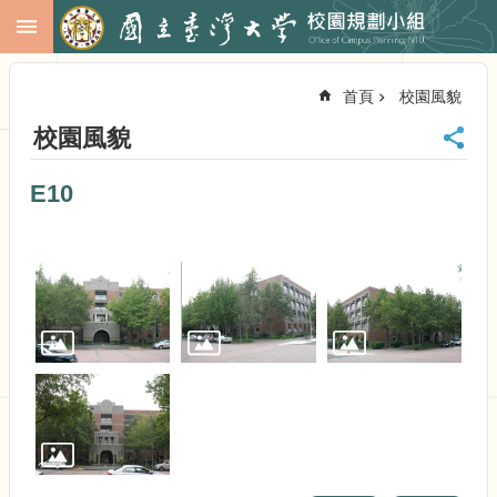
跳到主要內容區塊
進
階
首頁
校園風貌
搜
尋
校園風貌
回
首
E10
頁
臺
大
首
頁
校
務
會
議
校
務
發