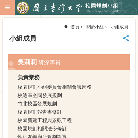
跳到主要內容區塊
進
階
首頁
關於小組
小組成員
搜
尋
小組成員
回
首
頁
吳莉莉
資深專員
臺
大
負責業務
首
頁
校園規劃小組委員會相關會議庶務
校
校總區空間發展規劃
務
竹北校區發展規劃
會
議
校園規劃報告書修訂
校
校園新建工程與景觀工程
務
校園規劃相關法令修訂
發
性別友善廁所規劃設置