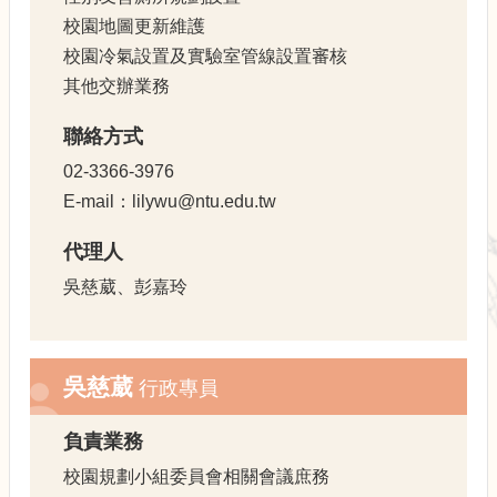
展
校園地圖更新維護
規
劃
校園冷氣設置及實驗室管線設置審核
委
其他交辦業務
員
會
聯絡方式
相
02-3366-3976
關
連
E-mail：lilywu@ntu.edu.tw
結
代理人
網
站
吳慈葳、彭嘉玲
導
覽
關
吳慈葳
行政專員
於
小
組
負責業務
校園規劃小組委員會相關會議庶務
校