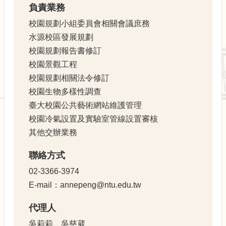
校
負責業務
園
校園規劃小組委員會相關會議庶務
規
劃
水源校區發展規劃
報
校園規劃報告書修訂
告
校園景觀工程
書
校園規劃相關法令修訂
生
校園生物多樣性調查
物
臺大校園公共藝術網站維護管理
多
樣
校園冷氣設置及實驗室管線設置審核
性
其他交辦業務
校
聯絡方式
園
風
02-3366-3974
貌
E-mail：annepeng@ntu.edu.tw
公
代理人
共
藝
吳莉莉、吳慈葳