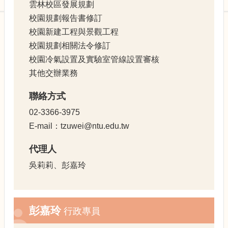
園
雲林校區發展規劃
規
校園規劃報告書修訂
劃
校園新建工程與景觀工程
小
組
校園規劃相關法令修訂
委
校園冷氣設置及實驗室管線設置審核
員
其他交辦業務
會
聯絡方式
會
議
02-3366-3975
記
E-mail：tzuwei@ntu.edu.tw
錄
法
代理人
規
吳莉莉、彭嘉玲
與
規
劃
資
彭嘉玲
行政專員
訊