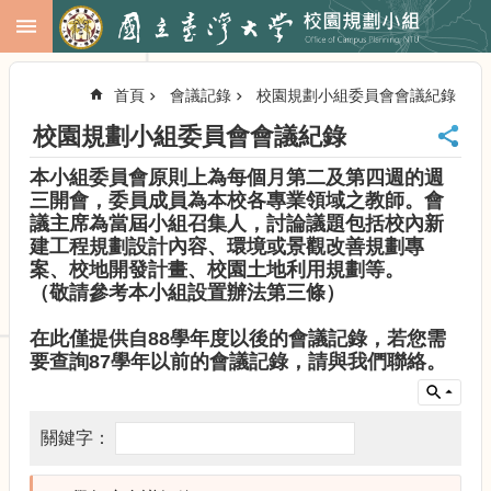
跳到主要內容區塊
進
階
首頁
會議記錄
校園規劃小組委員會會議紀錄
搜
尋
校園規劃小組委員會會議紀錄
回
本小組委員會原則上為每個月第二及第四週的週
首
三開會，委員成員為本校各專業領域之教師。會
頁
議主席為當屆小組召集人，討論議題包括校內新
臺
建工程規劃設計內容、環境或景觀改善規劃專
大
案、校地開發計畫、校園土地利用規劃等。
首
（敬請參考本小組設置辦法第三條）
頁
校
在此僅提供自88學年度以後的會議記錄，若您需
務
要查詢87學年以前的會議記錄，請與我們聯絡。
會
議
校
務
發