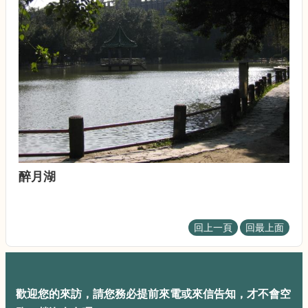
校
園
規
劃
報
告
書
生
物
多
樣
性
醉月湖
校
園
回上一頁
回最上面
風
貌
公
共
歡迎您的來訪，請您務必提前來電或來信告知，才不會空
藝