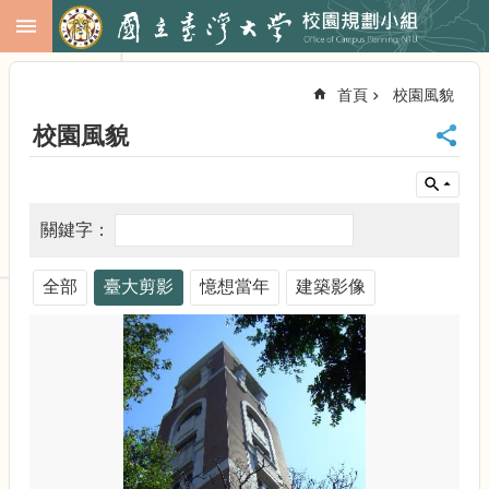
跳到主要內容區塊
進
階
首頁
校園風貌
搜
尋
校園風貌
回
首
頁
臺
大
首
全部
臺大剪影
憶想當年
建築影像
頁
校
務
會
議
校
務
發