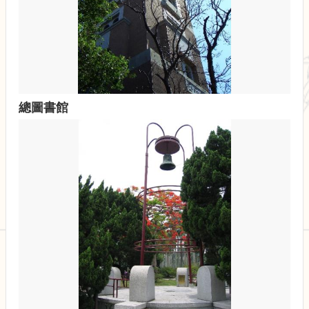
展
規
劃
委
員
會
相
總圖書館
關
連
結
網
站
導
覽
關
於
小
組
校