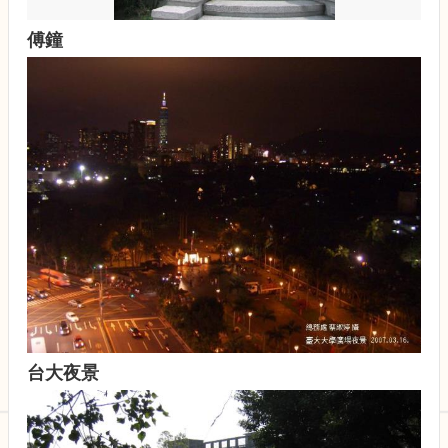
園
規
傅鐘
劃
小
組
委
員
會
會
議
記
錄
法
規
與
規
台大夜景
劃
資
訊