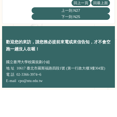
展
回上一頁
回最上面
規
上一則:N27
劃
下一則:N25
委
員
會
相
關
歡迎您的來訪，請您務必提前來電或來信告知，才不會空
連
跑一趟沒人在喔！
結
網
國立臺灣大學校園規劃小組
站
地 址 10617 臺北市羅斯福路四段1號 (第一行政大樓3樓304室)
導
電 話 02-3366-3974~6
覽
E-mail cpo@ntu.edu.tw
關
於
小
組
校