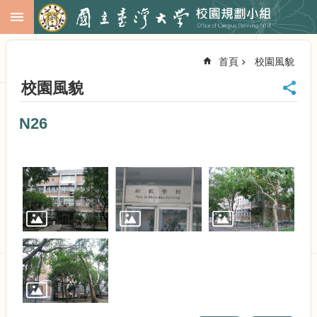
跳到主要內容區塊
進
階
首頁
校園風貌
搜
尋
校園風貌
回
首
N26
頁
臺
大
首
頁
校
務
會
議
校
務
發