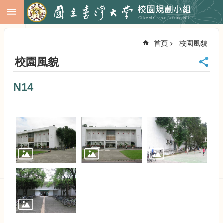
跳到主要內容區塊
進
階
首頁
校園風貌
搜
尋
校園風貌
回
首
N14
頁
臺
大
首
頁
校
務
會
議
校
務
發