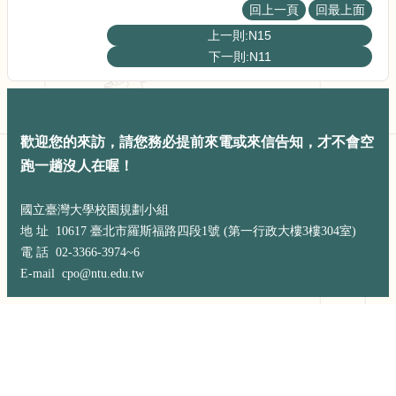
展
回上一頁
回最上面
規
上一則:N15
劃
下一則:N11
委
員
會
相
關
歡迎您的來訪，請您務必提前來電或來信告知，才不會空
連
跑一趟沒人在喔！
結
網
國立臺灣大學校園規劃小組
站
地 址 10617 臺北市羅斯福路四段1號 (第一行政大樓3樓304室)
導
電 話 02-3366-3974~6
覽
E-mail cpo@ntu.edu.tw
關
於
小
組
校