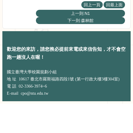
展
回上一頁
回最上面
規
上一則:N1
劃
委
下一則:森林館
員
會
相
關
歡迎您的來訪，請您務必提前來電或來信告知，才不會空
連
跑一趟沒人在喔！
結
網
國立臺灣大學校園規劃小組
站
地 址 10617 臺北市羅斯福路四段1號 (第一行政大樓3樓304室)
導
覽
電 話 02-3366-3974~6
E-mail cpo@ntu.edu.tw
關
於
小
組
校