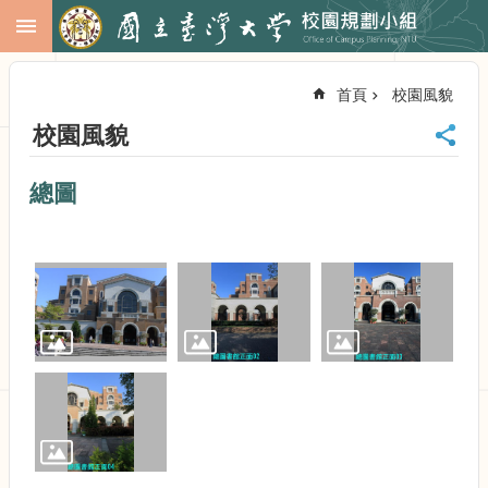
跳到主要內容區塊
進
階
首頁
校園風貌
搜
尋
校園風貌
回
首
總圖
頁
臺
大
首
頁
校
務
會
議
校
務
發