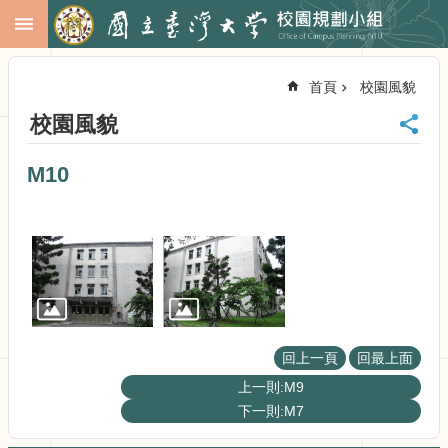
跳到主要內容區塊
進
階
首頁
校園風貌
搜
尋
校園風貌
回
首
M10
頁
臺
大
首
頁
校
務
會
回上一頁
回最上面
議
上一則:M9
校
務
下一則:M7
發