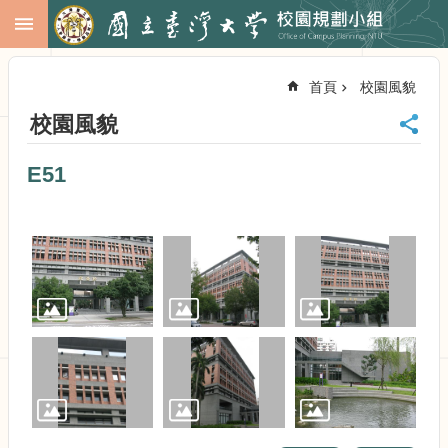
跳到主要內容區塊
進
階
首頁
校園風貌
搜
尋
校園風貌
回
首
E51
頁
臺
大
首
頁
校
務
會
議
校
務
發