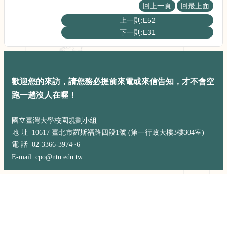
展
回上一頁
回最上面
規
上一則:E52
劃
下一則:E31
委
員
會
相
關
歡迎您的來訪，請您務必提前來電或來信告知，才不會空
連
跑一趟沒人在喔！
結
網
國立臺灣大學校園規劃小組
站
地 址 10617 臺北市羅斯福路四段1號 (第一行政大樓3樓304室)
導
電 話 02-3366-3974~6
覽
E-mail cpo@ntu.edu.tw
關
於
小
組
校