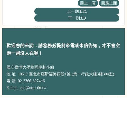
展
回上一頁
回最上面
規
上一則:E21
劃
下一則:E9
委
員
會
相
關
歡迎您的來訪，請您務必提前來電或來信告知，才不會空
連
跑一趟沒人在喔！
結
網
國立臺灣大學校園規劃小組
站
地 址 10617 臺北市羅斯福路四段1號 (第一行政大樓3樓304室)
導
電 話 02-3366-3974~6
覽
E-mail cpo@ntu.edu.tw
關
於
小
組
校