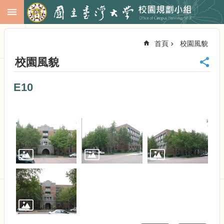
跳到主要內容區塊
進
階
首頁
校園風貌
搜
尋
校園風貌
回
首
E10
頁
臺
大
首
頁
校
務
會
議
校
務
發