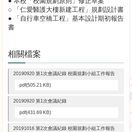
● 本校「校園規劃原則」修正草案
校
園
○ 「仁愛醫護大樓新建工程」規劃設計書
規
● 「自行車空橋工程」基本設計期初報告
劃
書
報
告
書
生
相關檔案
物
多
樣
20190920 第1次會議紀錄 校園規劃小組工作報告
性
pdf(505.21 KB)
校
園
風
20190920 第1次會議紀錄
貌
pdf(431.69 KB)
公
共
藝
20191016 第2次會議紀錄 校園規劃小組工作報告