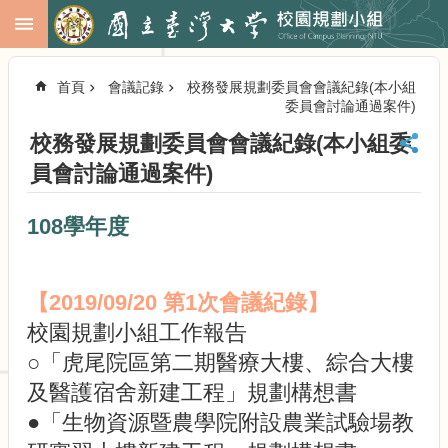
跳到主要內容區塊
進
階
首頁
會議記錄
校務發展規劃委員會會議紀錄(本小組
搜
委員會討論通過案件)
尋
校務發展規劃委員會會議紀錄(本小組委
回
首
員會討論通過案件)
頁
臺
108學年度
大
首
頁
【2019/09/20 第1次會議紀錄】
校
務
校園規劃小組工作報告
會
○「虎尾院區第二期醫療大樓、綜合大樓
議
及醫護宿舍新建工程」規劃構想書
校
務
●「生物資源暨農學院附設農業試驗場教
發