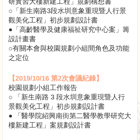
研實習大樓新建工程」規劃構想書
展
規
○「新生南路3段水圳意象重現暨人行景
劃
觀美化工程」初步規劃設計書
委
員
●「高齡醫學及健康福祉研究中心案」籌
會
設計畫書
相
○有關本會與校園規劃小組間角色及功能
關
連
之定位
結
網
【2019/10/16 第2次會議紀錄】
站
導
校園規劃小組工作報告
覽
○ 「新生南路 3 段水圳意象重現暨人行
關
景觀美化工程」初步規劃設計書
於
● 「醫學院紹興南街第二醫學教學研究大
小
組
樓新建工程」案規劃設計書
校