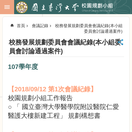
跳到主要內容區塊
進
階
首頁
會議記錄
校務發展規劃委員會會議紀錄(本小組
搜
委員會討論通過案件)
尋
校務發展規劃委員會會議紀錄(本小組委
回
首
員會討論通過案件)
頁
臺
107學年度
大
首
頁
【2018/09/12 第1次會議紀錄】
校
務
校園規劃小組工作報告
會
○ 「 國立臺灣大學醫學院附設醫院仁愛
議
醫護大樓新建工程」 規劃構想書
校
務
發