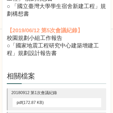
園
○ 「國立臺灣大學學生宿舍新建工程」規
規
劃
劃構想書
小
組
委
【2019/06/12 第5次會議紀錄】
員
校園規劃小組工作報告
會
○「國家地震工程研究中心建築增建工
會
程」規劃設計報告書
議
記
錄
法
相關檔案
規
與
規
20180912 第1次會議紀錄
劃
資
pdf(172.87 KB)
訊