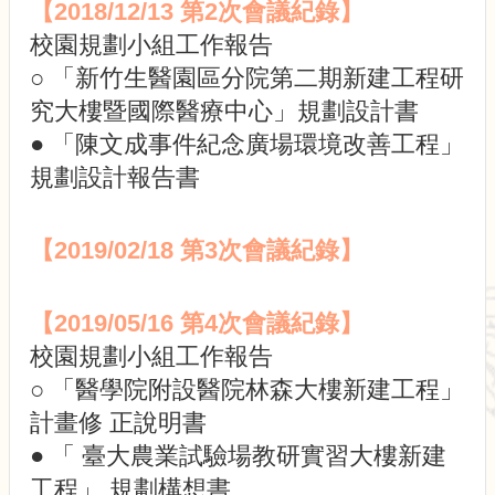
展
【2018/12/13 第2次會議紀錄】
規
校園規劃小組工作報告
劃
○ 「新竹生醫園區分院第二期新建工程研
委
員
究大樓暨國際醫療中心」規劃設計書
會
● 「陳文成事件紀念廣場環境改善工程」
相
規劃設計報告書
關
連
結
【2019/02/18 第3次會議紀錄】
網
站
導
【2019/05/16 第4次會議紀錄】
覽
校園規劃小組工作報告
關
○ 「醫學院附設醫院林森大樓新建工程」
於
小
計畫修 正說明書
組
● 「 臺大農業試驗場教研實習大樓新建
校
工程」 規劃構想書