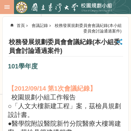
跳到主要內容區塊
進
階
首頁
會議記錄
校務發展規劃委員會會議紀錄(本小組
搜
委員會討論通過案件)
尋
校務發展規劃委員會會議紀錄(本小組委
回
首
員會討論通過案件)
頁
臺
101學年度
大
首
頁
【2012/09/14 第1次會議紀錄】
校
務
校園規劃小組工作報告
會
○「人文大樓新建工程」案，茲檢具規劃
議
設計書。
校
務
●醫學院附設醫院新竹分院醫療大樓籌建
發