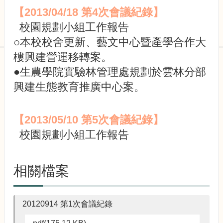
園
【2013/04/18 第4次會議紀錄】
規
劃
校園規劃小組工作報告
小
○本校校舍更新、藝文中心暨產學合作大
組
委
樓興建營運移轉案。
員
●生農學院實驗林管理處規劃於雲林分部
會
興建生態教育推廣中心案。
會
議
記
【2013/05/10 第5次會議紀錄】
錄
校園規劃小組工作報告
法
規
與
相關檔案
規
劃
資
20120914 第1次會議紀錄
訊