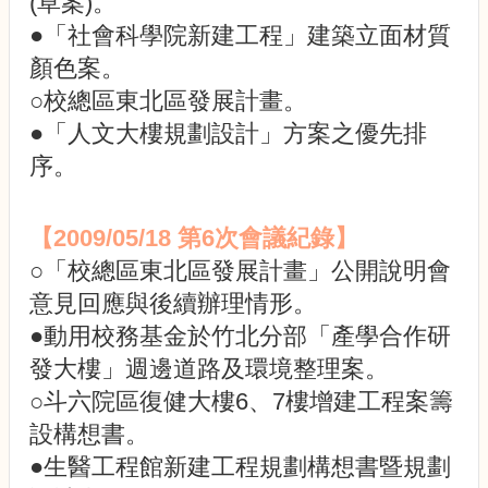
(草案)。
校
園
●「社會科學院新建工程」建築立面材質
規
顏色案。
劃
○校總區東北區發展計畫。
報
告
●「人文大樓規劃設計」方案之優先排
書
序。
生
物
多
【2009/05/18 第6次會議紀錄】
樣
○「校總區東北區發展計畫」公開說明會
性
意見回應與後續辦理情形。
校
●動用校務基金於竹北分部「產學合作研
園
風
發大樓」週邊道路及環境整理案。
貌
○斗六院區復健大樓6、7樓增建工程案籌
公
設構想書。
共
●生醫工程館新建工程規劃構想書暨規劃
藝