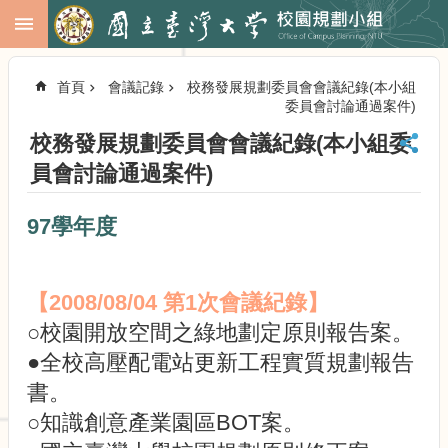
跳到主要內容區塊
進
階
首頁
會議記錄
校務發展規劃委員會會議紀錄(本小組
搜
委員會討論通過案件)
尋
校務發展規劃委員會會議紀錄(本小組委
回
首
員會討論通過案件)
頁
臺
97學年度
大
首
頁
【2008/08/04 第1次會議紀錄】
校
務
○校園開放空間之綠地劃定原則報告案。
會
●全校高壓配電站更新工程實質規劃報告
議
書。
校
務
○知識創意產業園區BOT案。
發