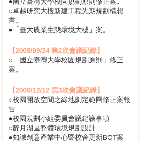
●國立臺灣大學校園規劃原則修正案。
展
規
○卓越研究大樓新建工程先期規劃構想
劃
書。
委
員
●「臺大農業生態環境大樓」案。
會
相
【2008/09/24 第2次會議紀錄】
關
連
○「國立臺灣大學校園規劃原則」修正
結
案。
網
站
導
【2008/12/12 第3次會議紀錄】
覽
○校園開放空間之綠地劃定範圍修正案報
關
告
於
小
●校園規劃小組委員會議建議事項
組
○醉月湖區整體環境規劃設計
校
●知識創意產業中心暨校舍更新BOT案