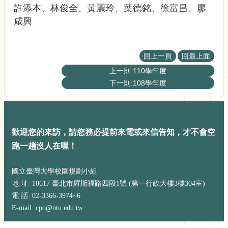
展
許添本、林俊全、黃麗玲、葉德銘、徐富昌、廖
規
咸興
劃
委
員
會
回上一頁
回最上面
相
上一則:110學年度
關
下一則:108學年度
連
結
網
站
歡迎您的來訪，請您務必提前來電或來信告知，才不會空
導
跑一趟沒人在喔！
覽
關
國立臺灣大學校園規劃小組
於
地 址 10617 臺北市羅斯福路四段1號 (第一行政大樓3樓304室)
小
電 話 02-3366-3974~6
組
E-mail cpo@ntu.edu.tw
校