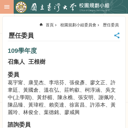
跳到主要內容區塊
進
階
首頁
校園規劃小組委員會
歷任委員
搜
尋
歷任委員
回
首
109學年度
頁
臺
召集人 王根樹
大
首
委員
頁
葛宇甯、康旻杰、李培芬、張俊彥、廖文正、許
校
聿廷、黃國倉、溫在弘、莊昀叡、柯淳涵、吳文
務
中(上學期)、黃舒楣、陳永樵、張安明、謝佩玲、
會
議
陳品臻、黃瑋程、賴奕達、徐富昌、許添本、黃
校
麗玲、林俊全、葉德銘、廖咸興
務
發
諮詢委員