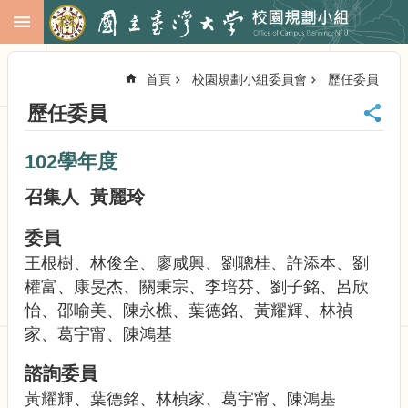
跳到主要內容區塊
進
階
首頁
校園規劃小組委員會
歷任委員
搜
尋
歷任委員
回
首
102學年度
頁
臺
召集人 黃麗玲
大
首
委員
頁
王根樹、林俊全、廖咸興、劉聰桂、許添本、劉
校
權富、康旻杰、關秉宗、李培芬、劉子銘、呂欣
務
怡、邵喻美、陳永樵、葉德銘、黃耀輝、林禎
會
議
家、葛宇甯、陳鴻基
校
諮詢委員
務
發
黃耀輝、葉德銘、林楨家、葛宇甯、陳鴻基