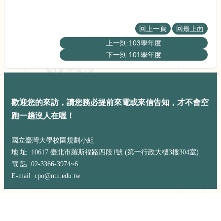
展
規
劃
回上一頁
回最上面
委
上一則:103學年度
員
會
下一則:101學年度
相
關
連
結
歡迎您的來訪，請您務必提前來電或來信告知，才不會空
網
跑一趟沒人在喔！
站
導
國立臺灣大學校園規劃小組
覽
地 址 10617 臺北市羅斯福路四段1號 (第一行政大樓3樓304室)
關
電 話 02-3366-3974~6
於
E-mail cpo@ntu.edu.tw
小
組
校