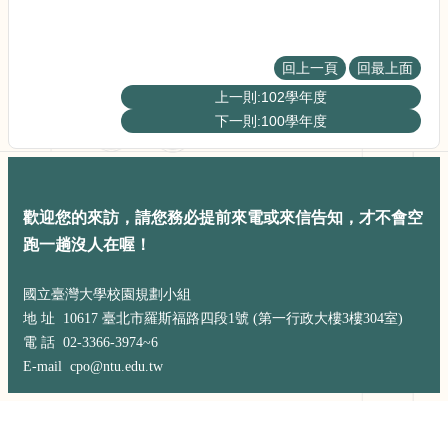
展
規
劃
委
回上一頁
回最上面
員
上一則:102學年度
會
下一則:100學年度
相
關
連
結
歡迎您的來訪，請您務必提前來電或來信告知，才不會空
網
跑一趟沒人在喔！
站
導
覽
國立臺灣大學校園規劃小組
地 址 10617 臺北市羅斯福路四段1號 (第一行政大樓3樓304室)
關
電 話 02-3366-3974~6
於
E-mail cpo@ntu.edu.tw
小
組
校