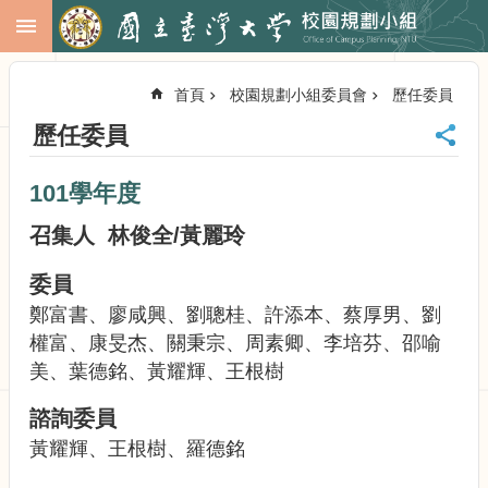
跳到主要內容區塊
進
階
首頁
校園規劃小組委員會
歷任委員
搜
尋
歷任委員
回
首
101學年度
頁
臺
召集人 林俊全/黃麗玲
大
首
委員
頁
鄭富書、廖咸興、劉聰桂、許添本、蔡厚男、劉
校
權富、康旻杰、關秉宗、周素卿、李培芬、邵喻
務
美、葉德銘、黃耀輝、王根樹
會
議
諮詢委員
校
黃耀輝、王根樹、羅德銘
務
發