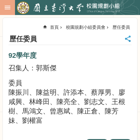
跳到主要內容區塊
進
階
首頁
校園規劃小組委員會
歷任委員
搜
尋
歷任委員
回
首
92學年度
頁
臺
召集人：郭斯傑
大
首
委員
頁
陳振川、陳益明、許添本、蔡厚男、廖
校
務
咸興、林峰田、陳亮全、劉志文、王根
會
樹、馬鴻文、曾惠斌、陳正倉、陳芳
議
妹、劉權富
校
務
發