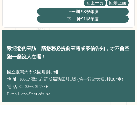
展
回上一頁
回最上面
規
上一則:93學年度
劃
下一則:91學年度
委
員
會
相
關
歡迎您的來訪，請您務必提前來電或來信告知，才不會空
連
跑一趟沒人在喔！
結
網
國立臺灣大學校園規劃小組
站
地 址 10617 臺北市羅斯福路四段1號 (第一行政大樓3樓304室)
導
電 話 02-3366-3974~6
覽
E-mail cpo@ntu.edu.tw
關
於
小
組
校