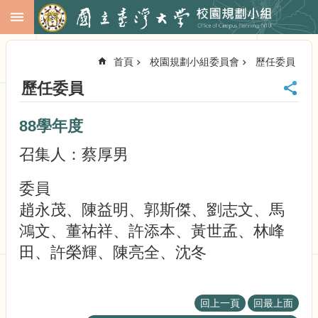
跳到主要內容區塊
進
階
首頁
校園規劃小組委員會
歷任委員
搜
尋
歷任委員
回
首
88學年度
頁
臺
召集人：蔡厚男
大
首
委員
頁
趙永茂、陳益明、郭斯傑、劉志文、馬
校
務
鴻文、董祐祥、許添本、黃世孟、林峰
會
田、許榮輝、陳亮全、沈冬
議
校
務
回上一頁
回最上面
發