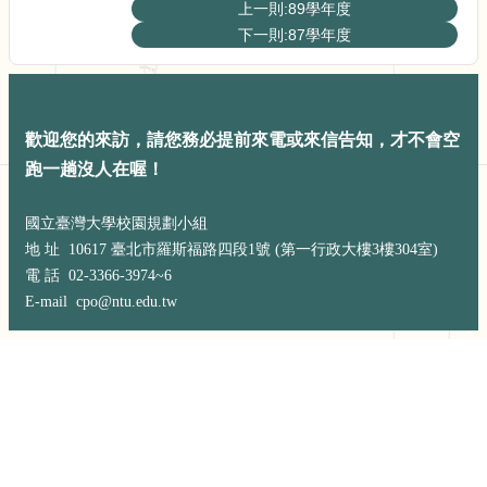
展
上一則:89學年度
規
下一則:87學年度
劃
委
員
會
歡迎您的來訪，請您務必提前來電或來信告知，才不會空
相
跑一趟沒人在喔！
關
連
結
國立臺灣大學校園規劃小組
網
地 址 10617 臺北市羅斯福路四段1號 (第一行政大樓3樓304室)
站
電 話 02-3366-3974~6
導
E-mail cpo@ntu.edu.tw
覽
關
於
小
組
校