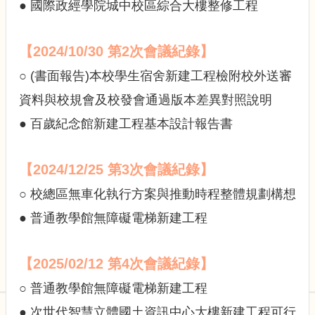
展
● 國際政經學院城中校區綜合大樓整修工程
規
劃
委
【2024/10/30 第2次會議紀錄
】
員
○ (書面報告)本校學生宿舍新建工程檢附校外送審
會
相
資料與校規會及校發會通過版本差異對照說明
關
● 百歲紀念館新建工程基本設計報告書
連
結
網
【2024/12/25 第3次會議紀錄】
站
導
○ 校總區無車化執行方案與推動時程整體規劃構想
覽
● 普通教學館無障礙電梯新建工程
關
於
小
【2025/02/12 第4次會議紀錄】
組
○ 普通教學館無障礙電梯新建工程
校
● 次世代智慧立體國土資訊中心大樓新建工程可行