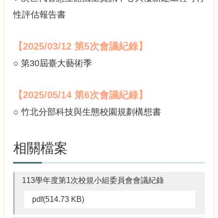
園
規
性評估報告書
劃
小
組
【2025/03/12 第5次會議紀錄】
委
○ 第30屆臺大藝術季
員
會
會
【2025/05/14 第6次會議紀錄】
議
○ 竹北分部科技與生態校園規劃構想書
記
錄
法
相關檔案
規
與
規
113學年度第1次校規小組委員會會議紀錄
劃
資
pdf(514.73 KB)
訊