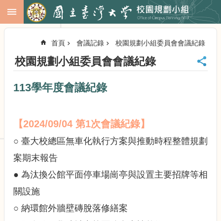
跳到主要內容區塊
進
階
首頁
會議記錄
校園規劃小組委員會會議紀錄
搜
尋
校園規劃小組委員會會議紀錄
回
首
113學年度會議紀錄
頁
臺
大
【2024/09/04 第1次會議紀錄
】
首
頁
○ 臺大校總區無車化執行方案與推動時程整體規劃
校
案期末報告
務
會
● 為汰換公館平面停車場崗亭與設置主要招牌等相
議
關設施
校
務
○ 納環館外牆壁磚脫落修繕案
發