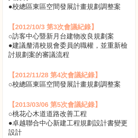
展
●校總區東區空間發展計畫規劃調整案
規
劃
委
【2012/10/3
第3次會議紀錄
】
員
會
○訪客中心暨新月台建物改良規劃案
相
●建議釐清校規會委員的職權，並重新檢
關
討規劃案的審議流程
連
結
網
【2012/11/28
第4次會議紀錄
】
站
導
○校總區東區空間發展計畫規劃調整案
覽
關
【2013/03/06
第5次會議紀錄
】
於
○桃花心木道道路改善工程
小
組
●卓越聯合中心新建工程規劃設計書變更
設計
校