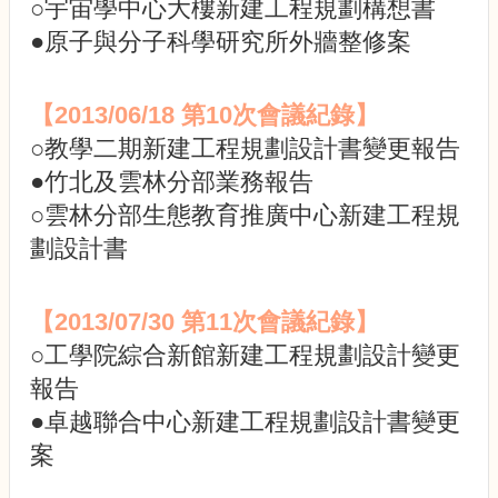
○宇宙學中心大樓新建工程規劃構想書
校
園
●原子與分子科學研究所外牆整修案
規
劃
報
【2013/06/18
第10次會議紀錄
】
告
○教學二期新建工程規劃設計書變更報告
書
●竹北及雲林分部業務報告
生
○雲林分部生態教育推廣中心新建工程規
物
多
劃設計書
樣
性
【2013/07/30
第11次會議紀錄
】
校
園
○工學院綜合新館新建工程規劃設計變更
風
報告
貌
●卓越聯合中心新建工程規劃設計書變更
公
案
共
藝