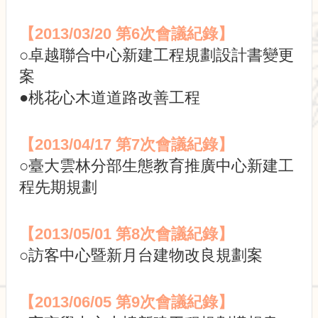
園
規
【2013/03/20
第6次會議紀錄
】
劃
小
○卓越聯合中心新建工程規劃設計書變更
組
案
委
員
●桃花心木道道路改善工程
會
會
【2013/04/17
第7次會議紀錄
】
議
○臺大雲林分部生態教育推廣中心新建工
記
錄
程先期規劃
法
規
【2013/05/01
第8次會議紀錄
】
與
規
○訪客中心暨新月台建物改良規劃案
劃
資
訊
【2013/06/05
第9次會議紀錄
】