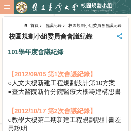
跳到主要內容區塊
進
階
首頁
會議記錄
校園規劃小組委員會會議紀錄
搜
尋
校園規劃小組委員會會議紀錄
回
首
101學年度會議紀錄
頁
臺
大
【2012/09/05 第1次會議紀錄】
首
頁
○人文大樓新建工程規劃設計第10方案
校
●臺大醫院新竹分院醫療大樓籌建構想書
務
會
議
【2012/10/17 第2次會議紀錄】
校
○教學大樓第二期新建工程規劃設計書差
務
發
異說明