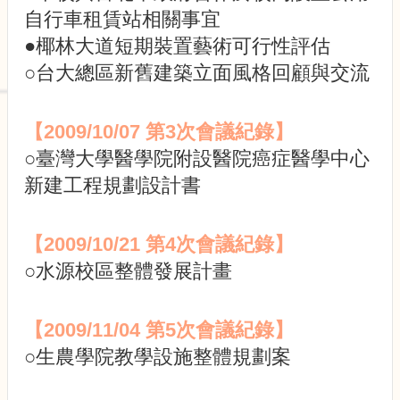
展
自行車租賃站相關事宜
規
劃
●椰林大道短期裝置藝術可行性評估
委
○台大總區新舊建築立面風格回顧與交流
員
會
相
【2009/10/07 第3次會議紀錄】
關
○臺灣大學醫學院附設醫院癌症醫學中心
連
結
新建工程規劃設計書
網
站
導
【2009/10/21 第4次會議紀錄】
覽
○水源校區整體發展計畫
關
於
【2009/11/04 第5次會議紀錄】
小
組
○生農學院教學設施整體規劃案
校