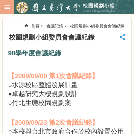
跳到主要內容區塊
進
階
首頁
會議記錄
校園規劃小組委員會會議紀錄
搜
尋
校園規劃小組委員會會議紀錄
回
首
98學年度會議紀錄
頁
臺
大
【2009/09/09 第1次會議紀錄】
首
頁
○水源校區整體發展計畫
校
●卓越研究大樓規劃設計
務
○竹北生態校園規劃案
會
議
校
【2009/09/23 第2次會議紀錄】
務
發
○本校與台北市政府合作於校內設置公用