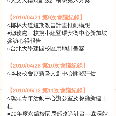
○人文大樓規劃設計構想第六方案
校
園
規
【2010/04/21 第9
次會議紀錄】
劃
報
○椰林大道短期改善計畫推動構想
告
●總務處、校規小組暨環安衛中心新加坡
書
參訪心得報告
生
○台北大學建國校區用地計畫案
物
多
樣
【2010/04/28 第10
次會議紀錄】
性
○本校校舍更新暨文創中心開發評估
校
園
風
【2010/05/12 第11
次會議紀錄】
貌
○溪頭青年活動中心辦公室及餐廳新建工
公
程
共
藝
●99年度永續校園局部改造計畫—霖澤館