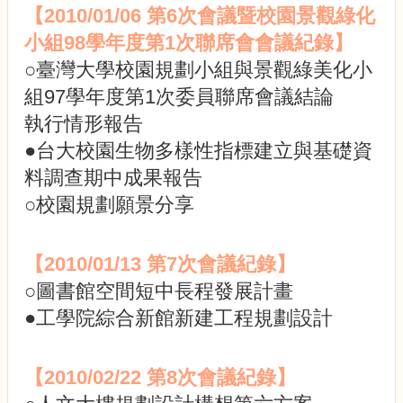
園
【2010/01/06 第6次會議暨校園景觀綠化
規
小組98學年度第1次聯席會會議紀錄】
劃
小
○臺灣大學校園規劃小組與景觀綠美化小
組
組97學年度第1次委員聯席會議結論
委
員
執行情形報告
會
●台大校園生物多樣性指標建立與基礎資
會
料調查期中成果報告
議
○校園規劃願景分享
記
錄
法
【2010/01/13 第7次會議紀錄】
規
○圖書館空間短中長程發展計畫
與
●工學院綜合新館新建工程規劃設計
規
劃
資
訊
【2010/02/22 第8次會議紀錄】