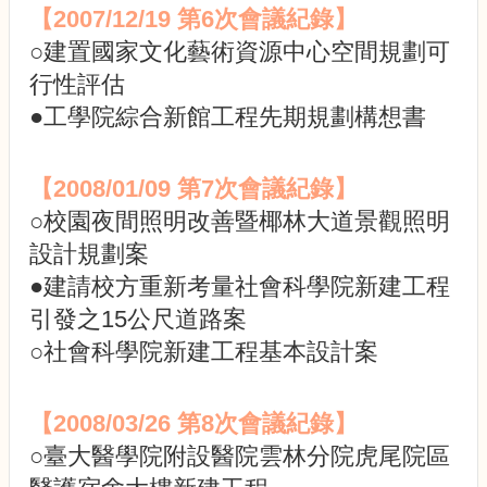
園
【2007/12/19 第6次會議紀錄】
規
○建置國家文化藝術資源中心空間規劃可
劃
小
行性評估
組
●工學院綜合新館工程先期規劃構想書
委
員
會
【2008/01/09 第7次會議紀錄】
會
○校園夜間照明改善暨椰林大道景觀照明
議
設計規劃案
記
錄
●建請校方重新考量社會科學院新建工程
法
引發之15公尺道路案
規
○社會科學院新建工程基本設計案
與
規
劃
【2008/03/26 第8次會議紀錄】
資
訊
○臺大醫學院附設醫院雲林分院虎尾院區