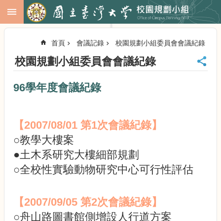
跳到主要內容區塊
進
階
首頁
會議記錄
校園規劃小組委員會會議紀錄
搜
尋
校園規劃小組委員會會議紀錄
回
首
96學年度會議紀錄
頁
臺
大
【2007/08/01 第1次會議紀錄】
首
頁
○教學大樓案
校
●土木系研究大樓細部規劃
務
○全校性實驗動物研究中心可行性評估
會
議
校
【2007/09/05 第2次會議紀錄】
務
發
○
舟山路圖書館側增設人行道方案