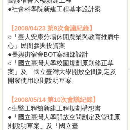
醫護宿舍大樓新建工程
校
園
●社會科學院新建工程基本設計案
規
劃
報
【2008/04/23 第9次會議紀錄】
告
○「臺大安康分場休閒農業與教育推廣中
書
心」民間參與投資案
生
●長興街宿舍BOT案細部設計
物
多
○「國立臺灣大學校園規劃原則修正草
樣
案」及「國立臺灣大學開放空間劃定及
性
開發使用原則說明草案」
校
園
風
【2008/05/14 第10次會議紀錄】
貌
○生醫工程館新建工程規劃構想書
公
●「國立臺灣大學開放空間劃定及管理原
共
則說明草案」及「國立臺
藝