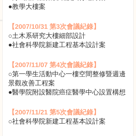
展
●教學大樓案
規
劃
委
【2007/10/31 第3次會議紀錄】
員
會
○土木系研究大樓細部設計
相
●社會科學院新建工程基本設計案
關
連
結
【2007/11/07 第4次會議紀錄】
網
○第一學生活動中心一樓空間整修暨週邊
站
導
景觀改善工程案
覽
●醫學院附設醫院癌症醫學中心設置構想
關
於
【2007/11/21 第5次會議紀錄】
小
組
○社會科學院新建工程基本設計案
校