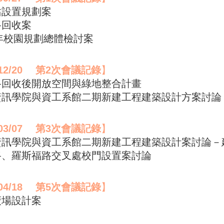
站設置規劃案
路回收案
00年校園規劃總體檢討案
12/20
第
2
次會議記錄
】
山路回收後開放空間與綠地整合計畫
機資訊學院與資工系館二期新建工程建築設計方案討論
03/07
第
3
次會議記錄
】
機資訊學院與資工系館二期新建工程建築設計案討論－
山路、羅斯福路交叉處校門設置案討論
04/18
第
5
次會議記錄
】
廣場設計案