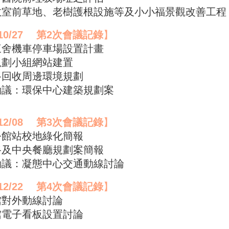
同教室前草地、老樹護根設施等及小小福景觀改善工程
10/27
第2次會議記錄
】
三舍機車停車場設置計畫
規劃小組網站建置
路回收周邊環境規劃
動議：環保中心建築規劃案
12/08
第3次會議記錄
】
公館站校地綠化簡報
路及中央餐廳規劃案簡報
動議：凝態中心交通動線討論
12/22
第4次會議記錄
】
館對外動線討論
館電子看板設置討論