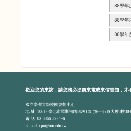
88學年
88學年
88學年
歡迎您的來訪，請您務必提前來電或來信告知，才
國立臺灣大學校園規劃小組
地 址 10617 臺北市羅斯福路四段1號 (第一行政大樓3樓304
電 話 02-3366-3974~6
E-mail cpo@ntu.edu.tw